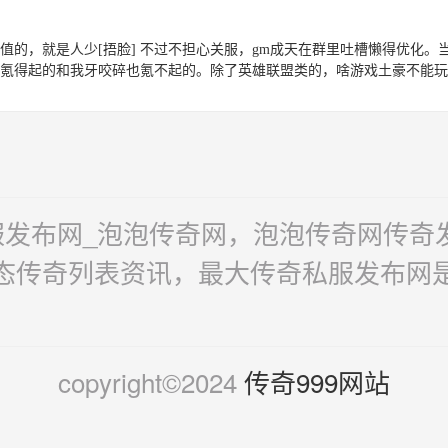
充值的，就是人少[捂脸] 不过不担心关服，gm成天在群里吐槽懒得优化
牙氪得起的和我牙咬碎也氪不起的。除了英雄联盟类的，啥游戏土豪不能玩的
开服发布网_泡泡传奇网，泡泡传奇网传
态传奇列表资讯，最大传奇私服发布网
copyright©2024
传奇999网站