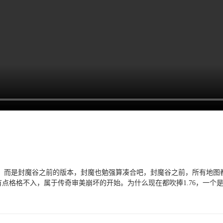
6，而是封魔谷之前的版本，封魔也勉强算凑合吧，封魔谷之前，所有地图都
有点格格不入，属于传奇审美崩坏的开始。为什么现在都吹捧1.76，一个是