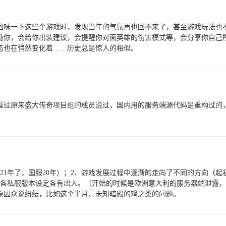
回味一下这些个游戏时，发现当年的气氛再也回不来了，甚至游戏玩法也
励你，会给你出装建议，会提醒你对面英雄的伤害模式等，会分享你自己
态也在悄然变化着……历史总是惊人的相似。
看过原来盛大传奇项目组的成员说过，国内用的服务端源代码是重构过的，
21年了，国服20年）；2、游戏发展过程中逐渐的走向了不同的方向（
，各私服版本设定各有出入。（开始的时候是欧洲意大利的服务器端泄露
原因众说纷纭，比如这个半月、未知暗殿的鸡之类的问题。