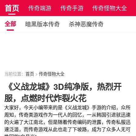
首页
传奇端游
传奇手游
传奇怪物大全
正版传奇
全部
暗黑版本传奇
杀神恶魔传奇
无赦版本传奇
妖杀版本传奇
吃鸡版本传奇
复古单职业传奇
月卡版本传奇
原始传奇
复古传奇
当前位置：
首页
>
传奇怪物大全
《义战龙城》3D纯净版，热烈开
服，点燃时代炸裂火花
大家好，今天小编带来的是《义战龙城》手游的介绍，众所
周知，传奇类游戏作为一代人的回忆，一从韩国引进就迅速
的火遍了大江南北，但是随着传奇编码的泄露，传奇私服迅
速泛滥，而传奇游戏从此也走了下坡路，成为了众多人无可