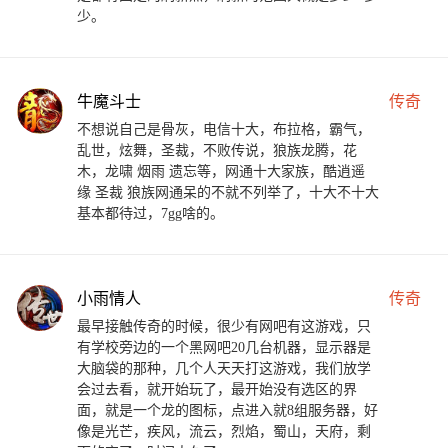
少。
牛魔斗士
传奇
不想说自己是骨灰，电信十大，布拉格，霸气，
乱世，炫舞，圣裁，不败传说，狼族龙腾，花
木，龙啸 烟雨 遗忘等，网通十大家族，酷逍遥
缘 圣裁 狼族网通呆的不就不列举了，十大不十大
基本都待过，7gg啥的。
小雨情人
传奇
最早接触传奇的时候，很少有网吧有这游戏，只
有学校旁边的一个黑网吧20几台机器，显示器是
大脑袋的那种，几个人天天打这游戏，我们放学
会过去看，就开始玩了，最开始没有选区的界
面，就是一个龙的图标，点进入就8组服务器，好
像是光芒，疾风，流云，烈焰，蜀山，天府，剩