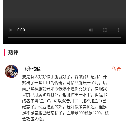
热评
飞斧骷髅
传奇
要是有人好好做手游就好了，谷歌商店这几年开
始出了一些1比1的传奇，可惜只能玩一个月，后
面那些私服就开始改低爆率逼你充钱了。官服我
以前把月魔蜘蛛打死，也能挖出一本书，但是书
的名字叫“金币”，可以双击用了，加不加金币已
经忘了。然后暗殿的鸡，我好像确实见过，但是
是不是官服已经忘记了，血量是900还是1200，还
会攻击人物。