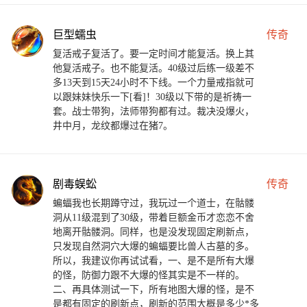
巨型蠕虫
传奇
复活戒子复活了。要一定时间才能复活。换上其
他复活戒子。也不能复活。40级过后练一级差不
多13天到15天24小时不下线。一个力量戒指就可
以跟妹妹快乐一下[看]！30级以下带的是祈祷一
套。战士带狗，法师带狗都有过。裁决没爆火，
井中月，龙纹都爆过在猪7。
剧毒蜈蚣
传奇
蝙蝠我也长期蹲守过，我玩过一个道士，在骷髅
洞从11级混到了30级，带着巨额金币才恋恋不舍
地离开骷髅洞。同样，也是没发现固定刷新点，
只发现自然洞穴大爆的蝙蝠要比兽人古墓的多。
所以，我建议你再试试看，一、是不是所有大爆
的怪，防御力跟不大爆的怪其实是不一样的。
二、再具体测试一下，所有地图大爆的怪，是不
是都有固定的刷新点，刷新的范围大概是多少*多