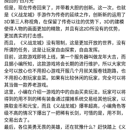
挽回的“白月光”
但是，现在传奇回来了，并带着大胆的创新。这一次，也就
是《义战龙城》手游作为传奇的延续之作，创新新的运用了
3D第三人称视角，在保留了传奇以往的优势下，3D的建模
使得人物的画面更加的精致，并且有这2D所没有的优势，
更加真实的打击感。
而且，《义战龙城》没有限制，这是更加开放的世界，没有
所谓的任务，这是让玩家自由探索，自由发挥。
目前，这款游戏即将上线，第一个服务器叫做龙年大吉，而
且据小编所知，这款游戏将会长期的进行维护，所以大家完
全可以放心也不用担心游戏开服几个月就关服卷钱跑路，也
不用担心割玩家韭菜。如果有比较休闲的玩家，完全可以将
其当做一款养老游戏。
这里，小编在介绍一游戏的中的自由买卖玩法，玩家可以将
得到的用不到的稀有装备通过摆摊系统交易给其他玩家，以
换取金币和元宝，而且《义战龙城》爆率超高，小编角色等
级不高的情况下爆出了一把稀有长剑，可惜的是，用不到，
交易出去了。
最后，各位英勇无畏的英雄，还在犹豫什么？赶快踏上《义