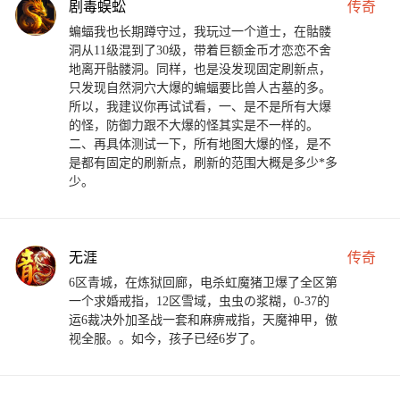
剧毒蜈蚣
传奇
蝙蝠我也长期蹲守过，我玩过一个道士，在骷髅
洞从11级混到了30级，带着巨额金币才恋恋不舍
地离开骷髅洞。同样，也是没发现固定刷新点，
只发现自然洞穴大爆的蝙蝠要比兽人古墓的多。
所以，我建议你再试试看，一、是不是所有大爆
的怪，防御力跟不大爆的怪其实是不一样的。
二、再具体测试一下，所有地图大爆的怪，是不
是都有固定的刷新点，刷新的范围大概是多少*多
少。
无涯
传奇
6区青城，在炼狱回廊，电杀虹魔猪卫爆了全区第
一个求婚戒指，12区雪域，虫虫の浆糊，0-37的
运6裁决外加圣战一套和麻痹戒指，天魔神甲，傲
视全服。。如今，孩子已经6岁了。